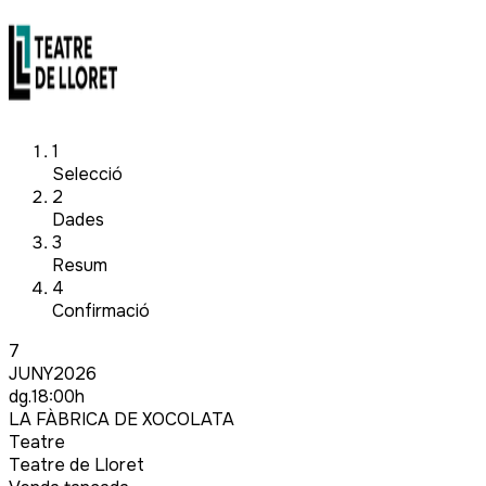
1
Selecció
2
Dades
3
Resum
4
Confirmació
7
JUNY
2026
dg.
18:00
h
LA FÀBRICA DE XOCOLATA
Teatre
Teatre de Lloret